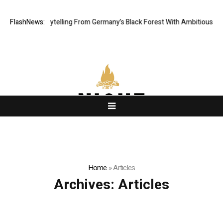
al Storytelling From Germany’s Black Forest With Ambitious AI Film Init
FlashNews:
Home
»
Articles
Archives:
Articles