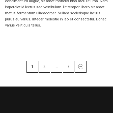
condimentum augue, sit amet rhoncus nibh arcu ut urna. Nam
imperdiet id lectus sed vestibulum. Ut tempor libero sit amet
metus fermentum ullamcorper. Nullam scelerisque iaculis
purus eu varius. Integer molestie in leo et consectetur. Donec
varius velit quis tellus...
1
2
…
8