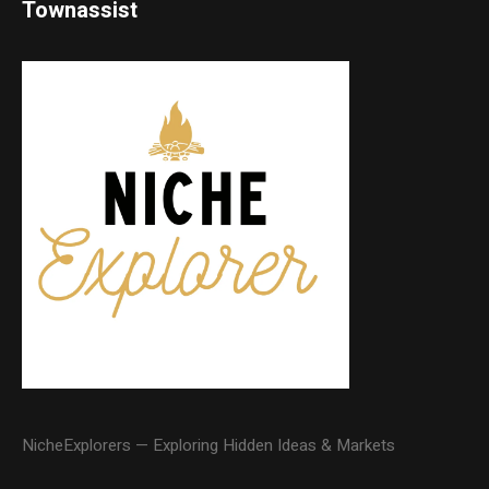
Townassist
NicheExplorers — Exploring Hidden Ideas & Markets